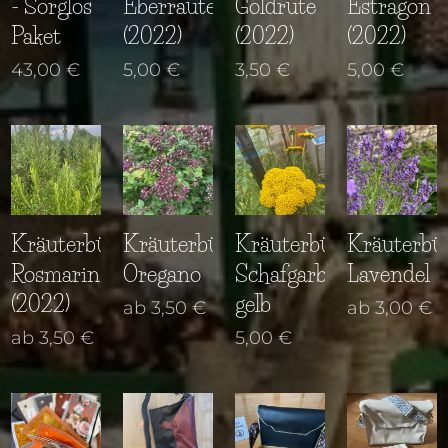
- Sorglos
Eberraute
Goldrute
Estragon
Paket
(2022)
(2022)
(2022)
43,00
€
5,00
€
3,50
€
5,00
€
Kräuterbüschel
Kräuterbüschel
Kräuterbüschel
Kräuterbü
Rosmarin
Oregano
Schafgarbe
Lavendel
(2022)
gelb
ab
3,50
€
ab
3,00
€
ab
3,50
€
5,00
€