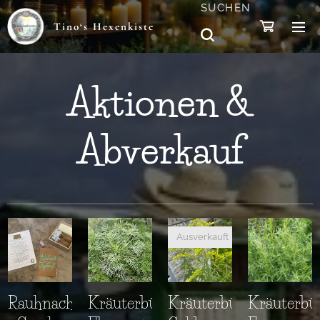
SUCHEN
Tino‘s Hexenkiste
Aktionen &
Abverkauf
Ausverkauft
Rauhnachtskalender
Kräuterbüschel
Kräuterbüschel
Kräuterbü