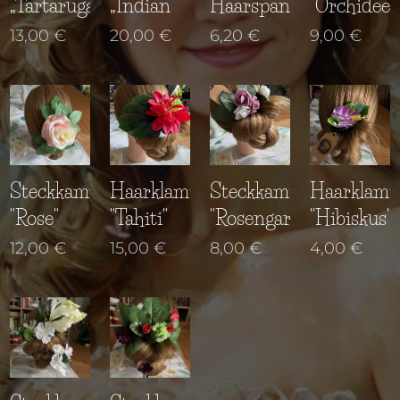
„Tartaruga“
„Indian“
Haarspange
"Orchidee"
13,00
€
20,00
€
6,20
€
9,00
€
Steckkamm
Haarklammer
Steckkamm
Haarklam
"Rose"
"Tahiti"
"Rosengarten"
"Hibiskus"
12,00
€
15,00
€
8,00
€
4,00
€