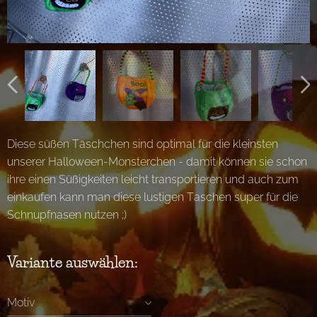
Diese süßen Täschchen sind optimal für die kleinsten
unserer Halloween-Monsterchen - damit können sie schon
ihre einen Süßigkeiten leicht transportieren und auch zum
einkaufen kann man diese lustigen Taschen super für die
Schnupfnasen nutzen ;)
Vampir
Katze
Hexe
Variante auswählen:
Motiv