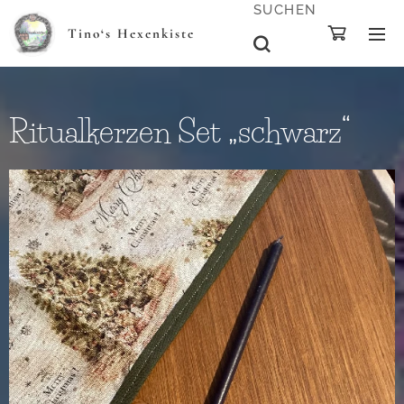
SUCHEN
Tino‘s Hexenkiste
Ritualkerzen Set „schwarz“