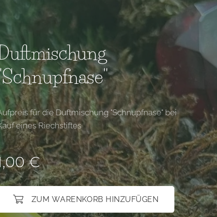
Duftmischung
"Schnupfnase"
Aufpreis für die Duftmischung "Schnupfnase" bei
Kauf eines Riechstiftes
1,00
€
ZUM WARENKORB HINZUFÜGEN