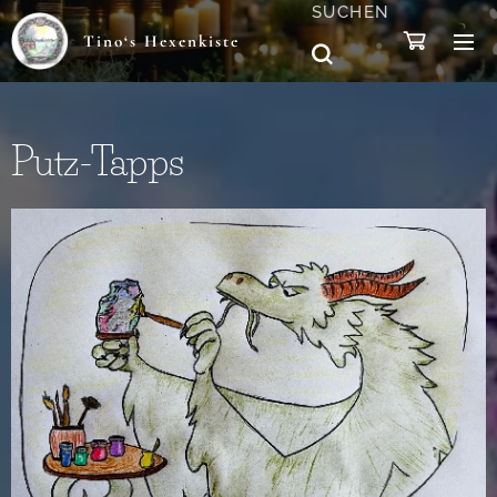
SUCHEN
Tino‘s Hexenkiste
Putz-Tapps