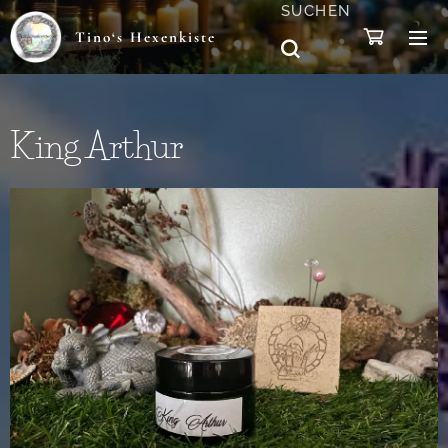
SUCHEN
Tino‘s Hexenkiste
King Arthur