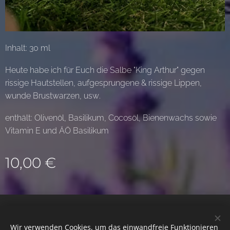
Inhalt: 30 ml
Heute habe ich für Euch die Salbe "King Arthur" gegen
rissige Hautstellen, aufgesprungene & rissige Lippen,
wunde Brustwarzen, usw.
enthält: Olivenöl, Basilikum, Cocosöl, Bienenwachs sowie
Vitamin E und ÄÖ Basilikum
10,00
€
© 2022 Alle Rechte vorbehalten
Wir verwenden Cookies, um das einwandfreie Funktionieren