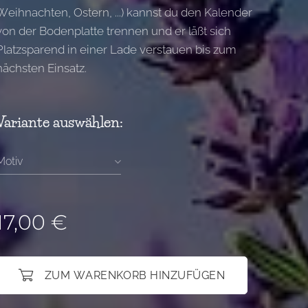
Weihnachten, Ostern, ...) kannst du den Kalender
von der Bodenplatte trennen und er läßt sich
Platzsparend in einer Lade verstauen bis zum
nächsten Einsatz.
Variante auswählen:
Motiv
17,00
€
ZUM WARENKORB HINZUFÜGEN