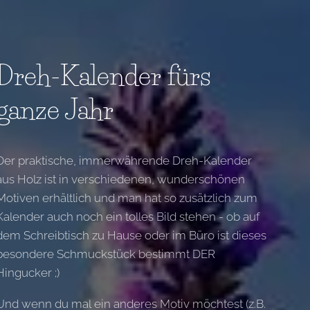
Dreh-Kalender fürs
ganze Jahr
Der praktische, immerwährende Dreh-Kalender
aus Holz ist in verschiedenen, wunderschönen
Motiven erhältlich und man hat so zusätzlich zum
Kalender auch noch ein tolles Bild stehen - ob auf
dem Schreibtisch zu Hause oder im Büro ist dieses
besondere Schmuckstück bestimmt DER
Hingucker ;)
Und wenn du mal ein anderes Motiv möchtest (z.B.