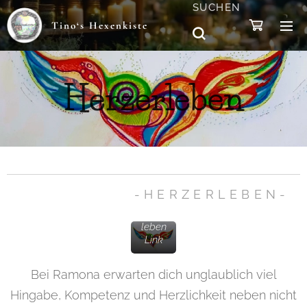
SUCHEN
Tino‘s Hexenkiste
Herzerleben
-HER​ZERLEBEN-
Herzer
leben
Link
Bei Ramona erwarten dich unglaublich viel
Hingabe, Kompetenz und Herzlichkeit neben nicht