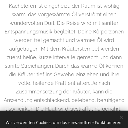
Kachelofen ist eingeheizt, der Raum ist wohlig
warm, das vorgewärmte Öl verströmt einen
wundervollen Duft. Die Reise wird mit sanfter
Entspannungsmusik begleitet. Deine Körperzonen
werden frei gemacht und warmes Öl wird
aufgetragen. Mit dem Kräuterstempel werden
zuerst heiße, kurze Intervalle gemacht und dann
sanfte Streichungen. Durch das warme Öl können
die Kräuter tief ins Gewebe einziehen und ihre
volle, heilende Kraft entfalten. Je nach
Zusammensetzung der Kräuter, kann die
Anwendung entschlackend, belebend, beruhigend
usw. wirken. Die Haut wird gestrafft und genährt.
Wir verwenden Cookies, um das einwandfreie Funktionieren