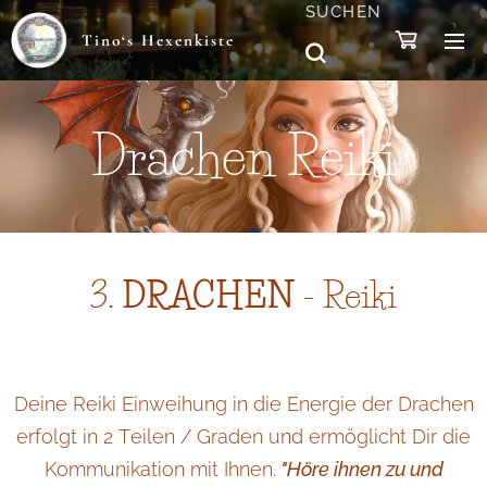
SUCHEN
Tino‘s Hexenkiste
Drachen Reiki
3.
DRACHEN
- Reiki
Deine Reiki Einweihung in die Energie der Drachen
erfolgt in 2 Teilen / Graden und ermöglicht Dir die
Kommunikation mit Ihnen.
"Höre ihnen zu und